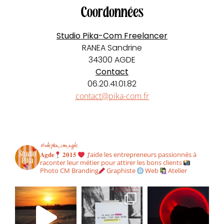
Coordonnées
Studio Pika-Com Freelancer
RANEA Sandrine
34300 AGDE
Contact
06.20.41.01.82
contact@pika-com.fr
studio_pika_com_agde
𝐀𝐠𝐝𝐞
𝟐𝟎𝟏𝟓
J’aide les entrepreneurs passionnés à
raconter leur métier pour attirer les bons clients
Photo CM Branding
Graphiste
Web
Atelier