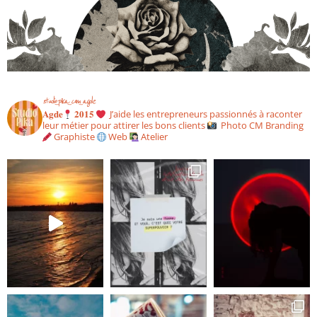
studio_pika_com_agde
𝐀𝐠𝐝𝐞
𝟐𝟎𝟏𝟓
J’aide les entrepreneurs passionnés à raconter
leur métier pour attirer les bons clients
Photo CM Branding
Graphiste
Web
Atelier